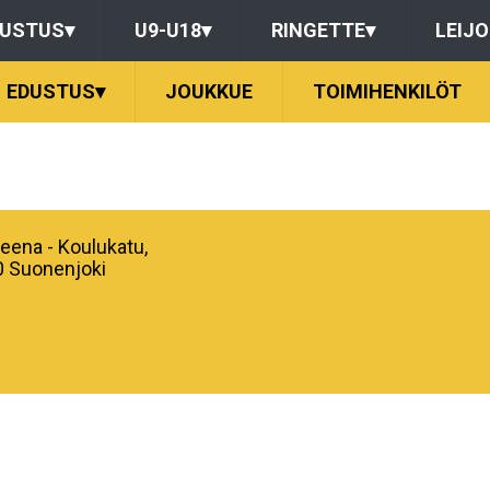
DUSTUS
▾
U9-U18
▾
RINGETTE
▾
LEIJ
EDUSTUS
▾
JOUKKUE
TOIMIHENKILÖT
Areena - Koulukatu,
 Suonenjoki