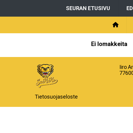
SEURAN ETUSIVU
E
Ei lomakkeita
Iiro 
77600
Tietosuojaseloste