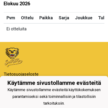
Elokuu
2026
Pvm
Ottelu
Paikka
Sarja
Joukkue
Tulo
Ei otteluita
Tietosuojaseloste
Käytämme sivustollamme evästeitä
Iiro Areena - Koulukatu,
77600 Suonenjoki
Käytämme sivustollamme evästeitä käyttökokemuksen
parantamiseksi sekä toiminnallisiin ja tilastollisiin
tarkoituksiin.