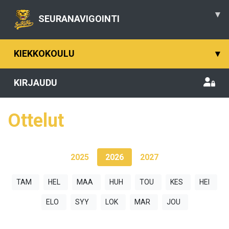
▾
SEURANAVIGOINTI
KIEKKOKOULU
▾
KIRJAUDU
Ottelut
2025
2026
2027
TAM
HEL
MAA
HUH
TOU
KES
HEI
ELO
SYY
LOK
MAR
JOU