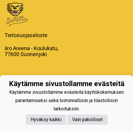
Tietosuojaseloste
Iiro Areena - Koulukatu,
77600 Suonenjoki
Käytämme sivustollamme evästeitä
Powered by
Käytämme sivustollamme evästeitä käyttökokemuksen
parantamiseksi sekä toiminnallisiin ja tilastollisiin
tarkoituksiin.
Hyväksy kaikki
Vain pakolliset