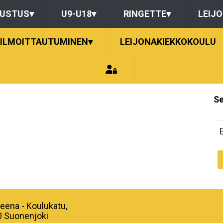
DUSTUS
▾
U9-U18
▾
RINGETTE
▾
LEIJ
ILMOITTAUTUMINEN
▾
LEIJONAKIEKKOKOULU
Se
Areena - Koulukatu,
 Suonenjoki