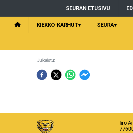
SEURAN ETUSIVU
E
KIEKKO-KARHUT
▾
SEURA
▾
Julkaistu
:
Iiro 
77600