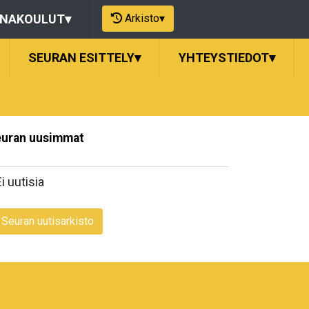
Arkisto
▾
ONAKOULUT
▾
SEURAN ESITTELY
▾
YHTEYSTIEDOT
▾
uran uusimmat
Ei uutisia
Seuran uutisarkisto