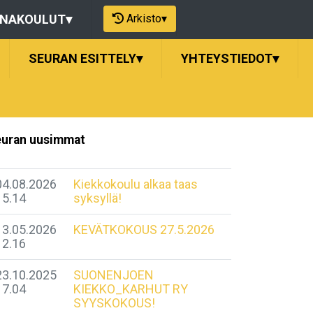
Arkisto
▾
ONAKOULUT
▾
SEURAN ESITTELY
▾
YHTEYSTIEDOT
▾
uran uusimmat
04.08.2026
Kiekkokoulu alkaa taas
15.14
syksyllä!
13.05.2026
KEVÄTKOKOUS 27.5.2026
12.16
23.10.2025
SUONENJOEN
17.04
KIEKKO_KARHUT RY
SYYSKOKOUS!