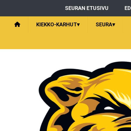
SEURAN ETUSIVU
E
KIEKKO-KARHUT
▾
SEURA
▾