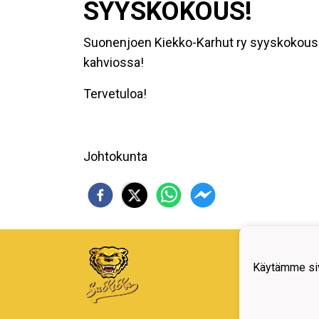
SYYSKOKOUS!
Suonenjoen Kiekko-Karhut ry syyskokous to
kahviossa!
Tervetuloa!
Johtokunta
Iiro 
77600
Käytämme siv