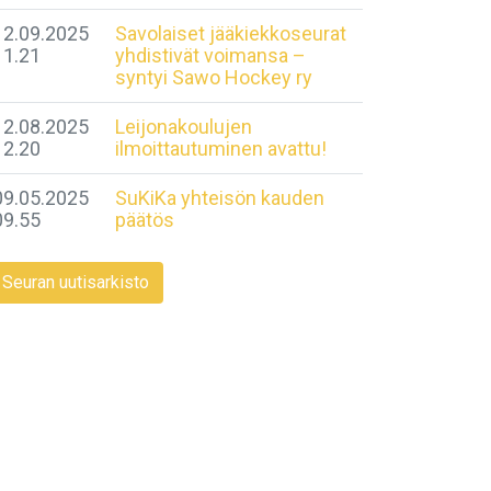
12.09.2025
Savolaiset jääkiekkoseurat
11.21
yhdistivät voimansa –
syntyi Sawo Hockey ry
12.08.2025
Leijonakoulujen
12.20
ilmoittautuminen avattu!
09.05.2025
SuKiKa yhteisön kauden
09.55
päätös
Seuran uutisarkisto