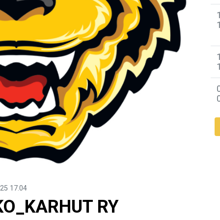
025
17.04
KO_KARHUT RY