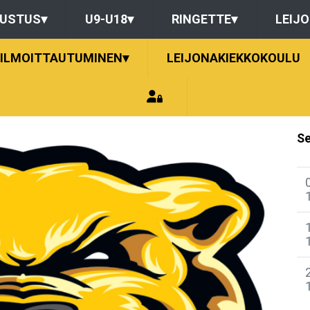
DUSTUS
▾
U9-U18
▾
RINGETTE
▾
LEIJ
ILMOITTAUTUMINEN
▾
LEIJONAKIEKKOKOULU
Se